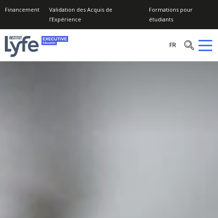
Financement
Validation des Acquis de
Formations pour
l’Expérience
étudiants
OK
Institut
FR
Lyfe
–
Executive
Education