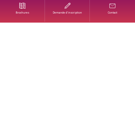
Pédagogie
Brochures
Demande d’inscription
Contact
PÉDAGOGIE
CATÉGORIES
Actualités
Agenda
Alumni
Certifications
Événements
Financement
Formation
Partenariats