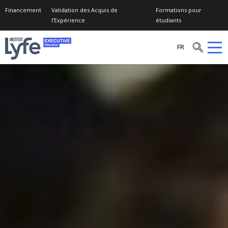
Financement
Validation des Acquis de
Formations pour
l’Expérience
étudiants
OK
Institut
FR
Lyfe
–
Executive
Education